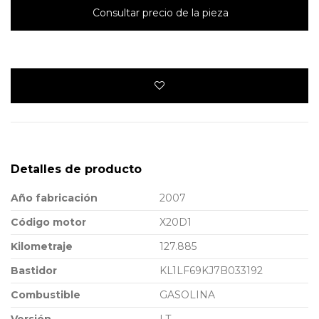
Consultar precio de la pieza
Detalles de producto
Año fabricación
2007
Código motor
X20D1
Kilometraje
127.885
Bastidor
KL1LF69KJ7B033192
Combustible
GASOLINA
Versión
LT