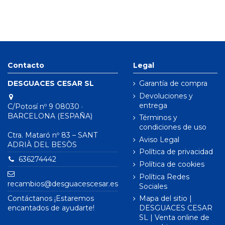
Contacto
Legal
DESGUACES CESAR SL
Garantía de compra
Devoluciones y
entrega
C/Potosí nº 9 08030 ·
BARCELONA (ESPAÑA)
Términos y
condiciones de uso
Ctra. Mataró nº 83 – SANT
Aviso Legal
ADRIÀ DEL BESÒS
Política de privacidad
636274442
Política de cookies
Política Redes
recambios@desguacescesar.es
Sociales
Contáctanos ¡Estaremos
Mapa del sitio |
encantados de ayudarte!
DESGUACES CESAR
SL | Venta online de