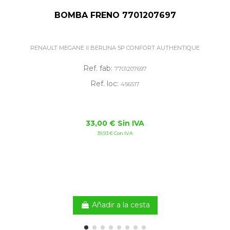
BOMBA FRENO 7701207697
RENAULT MEGANE II BERLINA 5P CONFORT AUTHENTIQUE
Ref. fab:
7701207697
Ref. loc:
456517
33,00 € Sin IVA
39,93 € Con IVA
Añadir a la cesta