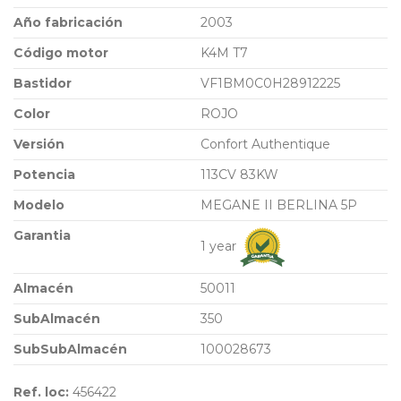
Año fabricación
2003
Código motor
K4M T7
Bastidor
VF1BM0C0H28912225
Color
ROJO
Versión
Confort Authentique
Potencia
113CV 83KW
Modelo
MEGANE II BERLINA 5P
Garantia
1 year
Almacén
50011
SubAlmacén
350
SubSubAlmacén
100028673
Ref. loc:
456422