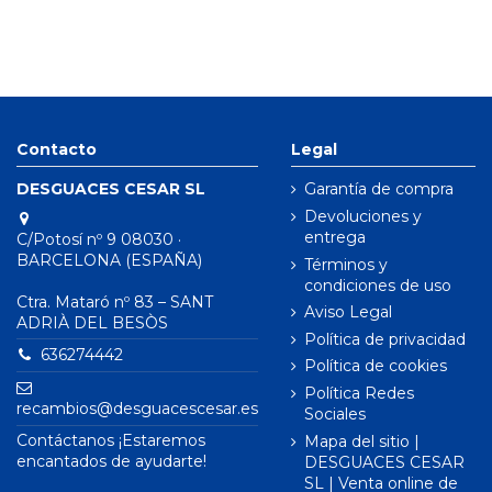
Contacto
Legal
DESGUACES CESAR SL
Garantía de compra
Devoluciones y
entrega
C/Potosí nº 9 08030 ·
BARCELONA (ESPAÑA)
Términos y
condiciones de uso
Ctra. Mataró nº 83 – SANT
Aviso Legal
ADRIÀ DEL BESÒS
Política de privacidad
636274442
Política de cookies
Política Redes
recambios@desguacescesar.es
Sociales
Contáctanos ¡Estaremos
Mapa del sitio |
encantados de ayudarte!
DESGUACES CESAR
SL | Venta online de