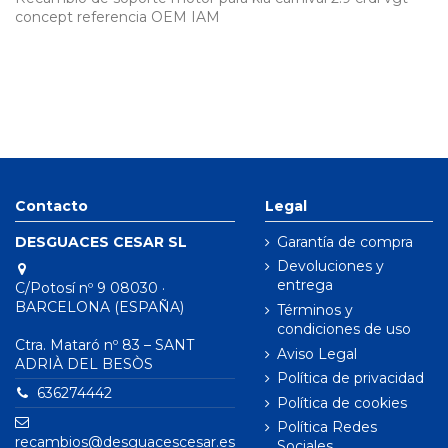
concept referencia OEM IAM
Contacto
Legal
DESGUACES CESAR SL
Garantía de compra
Devoluciones y
entrega
C/Potosí nº 9 08030 ·
BARCELONA (ESPAÑA)
Términos y
condiciones de uso
Ctra. Mataró nº 83 – SANT
Aviso Legal
ADRIÀ DEL BESÒS
Política de privacidad
636274442
Política de cookies
Política Redes
recambios@desguacescesar.es
Sociales