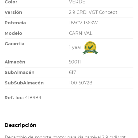
Color
VERDE
Versión
2.9 CRDi VGT Concept
Potencia
185CV 136KW
Modelo
CARNIVAL
Garantia
1 year
Almacén
50011
SubAlmacén
617
SubSubAlmacén
100150728
Ref. loc:
418989
Descripción
Recambio de soporte motor para kia carnival 2.9 crdi vgt