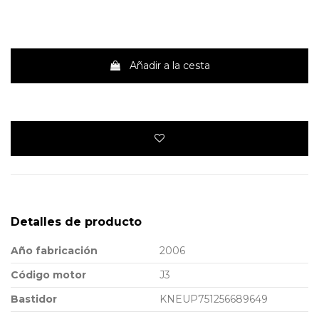
Añadir a la cesta
Detalles de producto
Año fabricación
2006
Código motor
J3
Bastidor
KNEUP751256689649