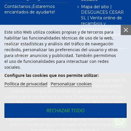
Contáctanos ¡Estaremos
Mapa del sitio |
encantados de ayudarte!
DESGUACES CESAR
SL | Venta online de
recambios y
despieces para
Este sitio Web utiliza cookies propias y de terceros para
coches | Desguace
habilitar las funcionalidades técnicas de uso de la web,
realizar estadísticas y análisis del tráfico de navegación
Síguenos en
recibido, personalizar las preferencias del usuario y otras
para ofrecer anuncios y publicidad. También permitimos
el uso de funcionalidades para interactuar con redes
sociales.
Configure las cookies que nos permite utilizar:
Desguaces César es uno de los desguaces más grandes de
Política de privacidad
Personalizar cookies
Barcelona y de España. Desde nuestro desguace podrás
realizar la compra del recambios que necesites para tu
coche y te lo enviamos a tu casa. El desguace está ubicado
en Barcelona y disponemos de piezas y despieces para
todas las marcas de vehículos. Compra el recambio que
RECHAZAR TODO
necesitas para tu coche en nuestro desguace. Los
repuestos para coches son de segunda mano a muy buen
precio. Los recambios más baratos de toda España los
encontraras en nuestro desguace.