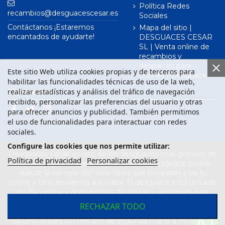
Política Redes
recambios@desguacescesar.es
Sociales
Contáctanos ¡Estaremos
Mapa del sitio |
encantados de ayudarte!
DESGUACES CESAR
SL | Venta online de
recambios y
despieces para
Este sitio Web utiliza cookies propias y de terceros para
coches | Desguace
habilitar las funcionalidades técnicas de uso de la web,
realizar estadísticas y análisis del tráfico de navegación
Síguenos en
recibido, personalizar las preferencias del usuario y otras
para ofrecer anuncios y publicidad. También permitimos
el uso de funcionalidades para interactuar con redes
sociales.
Configure las cookies que nos permite utilizar:
Desguaces César es uno de los desguaces más grandes de
Política de privacidad
Personalizar cookies
Barcelona y de España. Desde nuestro desguace podrás
realizar la compra del recambios que necesites para tu
coche y te lo enviamos a tu casa. El desguace está ubicado
en Barcelona y disponemos de piezas y despieces para
todas las marcas de vehículos. Compra el recambio que
RECHAZAR TODO
necesitas para tu coche en nuestro desguace. Los
repuestos para coches son de segunda mano a muy buen