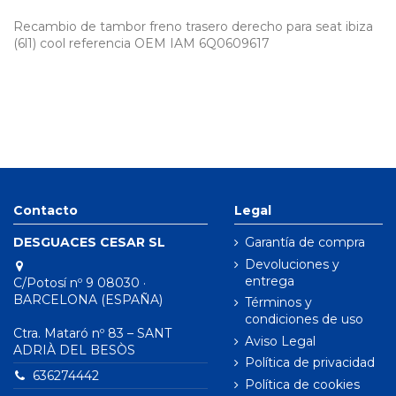
Recambio de tambor freno trasero derecho para seat ibiza
(6l1) cool referencia OEM IAM 6Q0609617
Contacto
Legal
DESGUACES CESAR SL
Garantía de compra
Devoluciones y
entrega
C/Potosí nº 9 08030 ·
BARCELONA (ESPAÑA)
Términos y
condiciones de uso
Ctra. Mataró nº 83 – SANT
Aviso Legal
ADRIÀ DEL BESÒS
Política de privacidad
636274442
Política de cookies