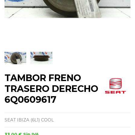
TAMBOR FRENO
TRASERO DERECHO
6Q0609617
SEAT IBIZA (6L1) COOL
33,00 €
Sin IVA