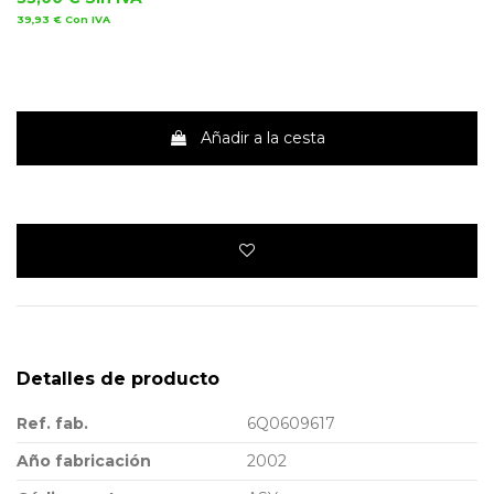
39,93 €
Con IVA
Añadir a la cesta
Detalles de producto
Ref. fab.
6Q0609617
Año fabricación
2002