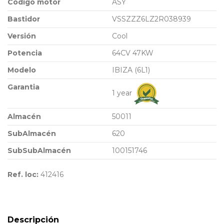
Código motor
ASY
Bastidor
VSSZZZ6LZ2R038939
Versión
Cool
Potencia
64CV 47KW
Modelo
IBIZA (6L1)
Garantia
1 year
Almacén
50011
SubAlmacén
620
SubSubAlmacén
100151746
Ref. loc:
412416
Descripción