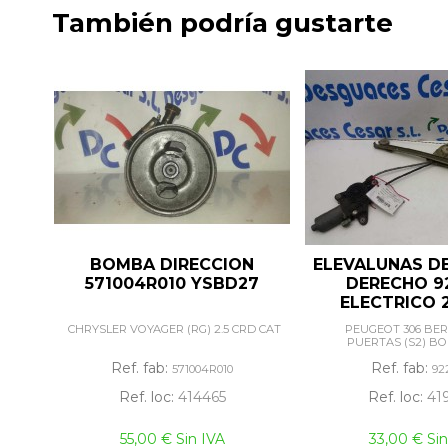
También podría gustarte
BOMBA DIRECCION
ELEVALUNAS D
571004R010 YSBD27
DERECHO 9
ELECTRICO 2
CHRYSLER VOYAGER (RG) 2.5 CRD CAT
PEUGEOT 306 BERL
PUERTAS (S2) B
Ref. fab:
Ref. fab:
571004R010
92
Ref. loc:
414465
Ref. loc:
41
55,00 € Sin IVA
33,00 € Sin