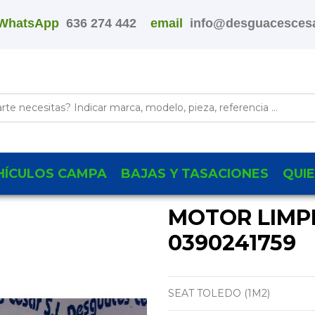
WhatsApp
636 274 442
email
info@desguacescesa
HÍCULOS CAMPA
BAJAS Y TASACIONES
QUI
MOTOR LIMP
0390241759
SEAT TOLEDO (1M2)