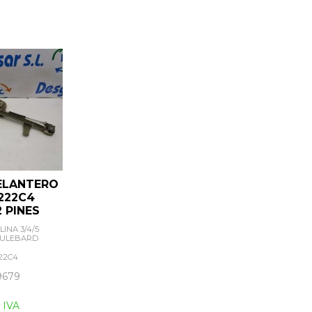
ELANTERO
222C4
 PINES
INA 3/4/5
OULEBARD
22C4
9679
 IVA