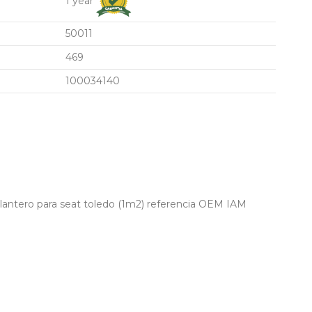
1 year
50011
469
100034140
antero para seat toledo (1m2) referencia OEM IAM