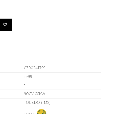
0390241759
1999
*
90CV 66KW
TOLEDO (1M2)