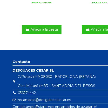
66,55 € Con IVA
39,93 € Con 
Añadir a la cesta
Añadir a l
Contacto
DESGUACES CESAR SL
C/Potosí nº 9 08030 · BARCELONA (ESPAÑA)
Ctra. Mataró nº 83 – SANT ADRIÀ DEL BESÒS
636274442
recambios@desguacescesar.es
Contáctanos ¡Estaremos encantados de ayudarte!