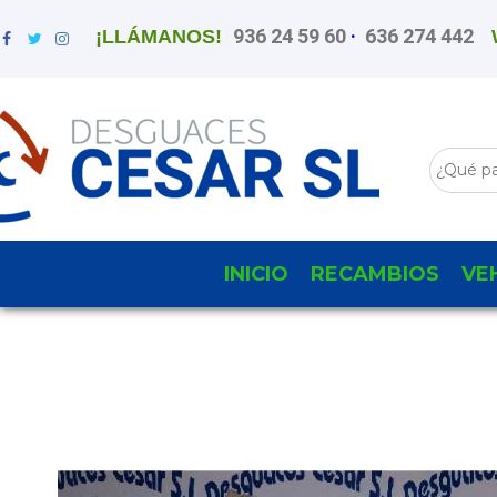
936 24 59 60
·
636 274 442
¡LLÁMANOS!
INICIO
RECAMBIOS
VE