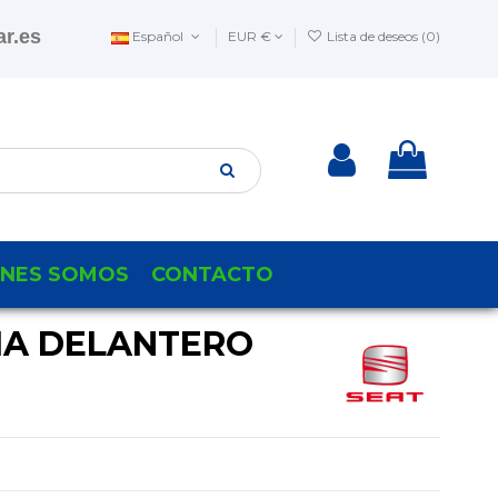
r.es
Español
EUR €
Lista de deseos (
0
)
ENES SOMOS
CONTACTO
IA DELANTERO