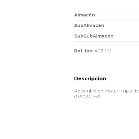
Almacén
SubAlmacén
SubSubAlmacén
Ref. loc:
408771
Descripción
Recambio de motor limpia del
0390241759