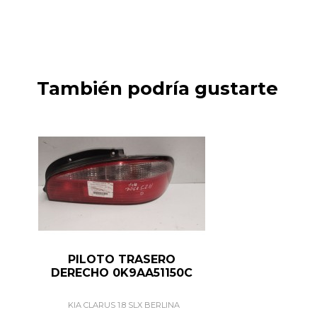
También podría gustarte
PILOTO TRASERO
DERECHO 0K9AA51150C
KIA CLARUS 1.8 SLX BERLINA