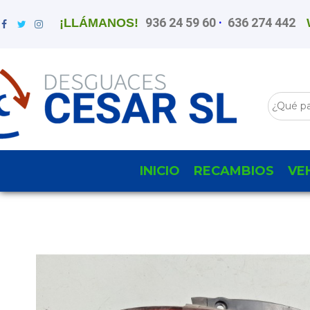
936 24 59 60
·
636 274 442
¡LLÁMANOS!
INICIO
RECAMBIOS
VE