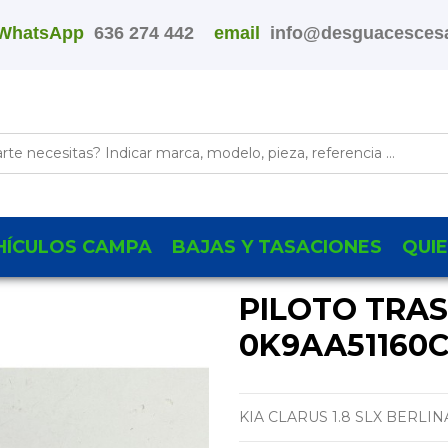
WhatsApp
636 274 442
email
info@desguacescesa
HÍCULOS CAMPA
BAJAS Y TASACIONES
QUI
PILOTO TRA
0K9AA51160
KIA CLARUS 1.8 SLX BERLIN