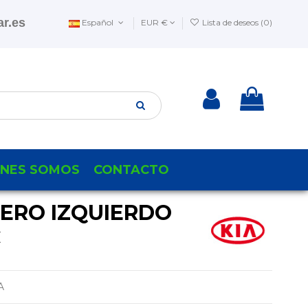
r.es
Español
EUR €
Lista de deseos (
0
)
ENES SOMOS
CONTACTO
SERO IZQUIERDO
C
A