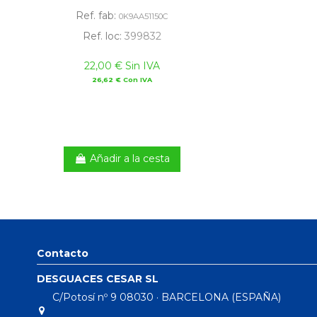
Ref. fab:
0K9AA51150C
Ref. loc:
399832
22,00 € Sin IVA
26,62 € Con IVA
Añadir a la cesta
Contacto
DESGUACES CESAR SL
C/Potosí nº 9 08030 · BARCELONA (ESPAÑA)