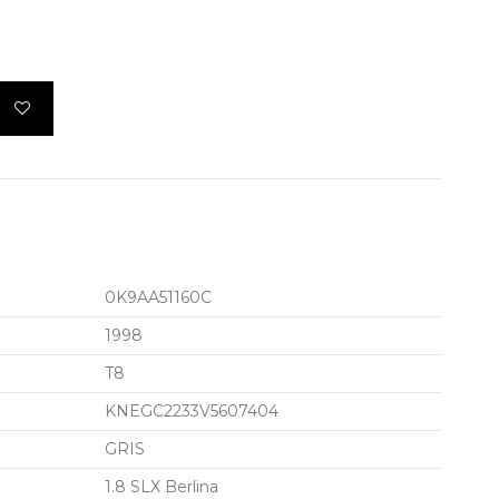
0K9AA51160C
1998
T8
KNEGC2233V5607404
GRIS
1.8 SLX Berlina