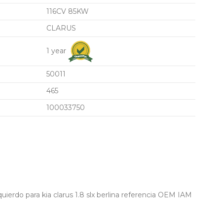
116CV 85KW
CLARUS
1 year
50011
465
100033750
uierdo para kia clarus 1.8 slx berlina referencia OEM IAM