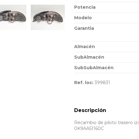
Potencia
Modelo
Garantia
Almacén
SubAlmacén
SubSubAlmacén
Ref. loc:
399831
Descripción
Recambio de piloto trasero izq
0K9AA51160C