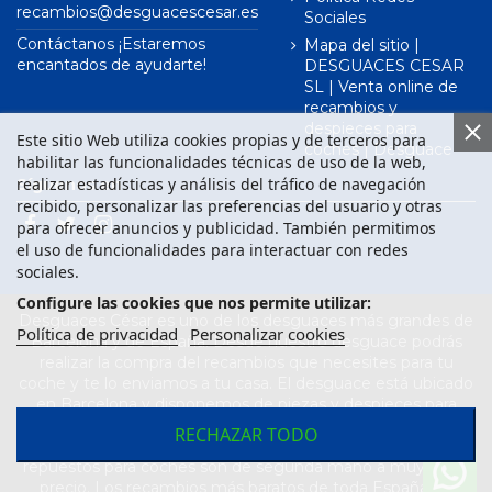
recambios@desguacescesar.es
Sociales
Contáctanos ¡Estaremos
Mapa del sitio |
encantados de ayudarte!
DESGUACES CESAR
SL | Venta online de
recambios y
despieces para
Este sitio Web utiliza cookies propias y de terceros para
coches | Desguace
habilitar las funcionalidades técnicas de uso de la web,
realizar estadísticas y análisis del tráfico de navegación
Síguenos en
recibido, personalizar las preferencias del usuario y otras
para ofrecer anuncios y publicidad. También permitimos
el uso de funcionalidades para interactuar con redes
sociales.
Configure las cookies que nos permite utilizar:
Desguaces César es uno de los desguaces más grandes de
Política de privacidad
Personalizar cookies
Barcelona y de España. Desde nuestro desguace podrás
realizar la compra del recambios que necesites para tu
coche y te lo enviamos a tu casa. El desguace está ubicado
en Barcelona y disponemos de piezas y despieces para
todas las marcas de vehículos. Compra el recambio que
RECHAZAR TODO
necesitas para tu coche en nuestro desguace. Los
repuestos para coches son de segunda mano a muy buen
precio. Los recambios más baratos de toda España los