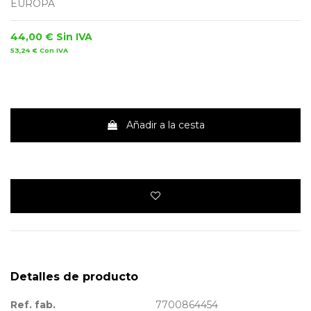
EUROPA
44,00 €
Sin IVA
53,24 €
Con IVA
Añadir a la cesta
Detalles de producto
Ref. fab.
7700864454