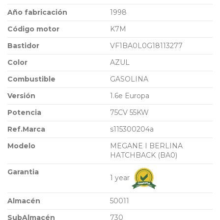
Año fabricación
1998
Código motor
K7M
Bastidor
VF1BA0L0G18113277
Color
AZUL
Combustible
GASOLINA
Versión
1.6e Europa
Potencia
75CV 55KW
Ref.Marca
s115300204a
Modelo
MEGANE I BERLINA
HATCHBACK (BA0)
Garantia
1 year
Almacén
50011
SubAlmacén
730