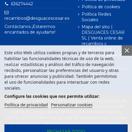
636274442
Política de cookies
Política Redes
recambios@desguacescesar.es
Sociales
Contáctanos ¡Estaremos
Mapa del sitio |
encantados de ayudarte!
DESGUACES CESAR
SL | Venta online de
recambios y
despieces para
Este sitio Web utiliza cookies propias y de terceros para
coches | Desguace
habilitar las funcionalidades técnicas de uso de la web,
realizar estadísticas y análisis del tráfico de navegación
Síguenos en
recibido, personalizar las preferencias del usuario y otras
para ofrecer anuncios y publicidad. También permitimos
el uso de funcionalidades para interactuar con redes
sociales.
Configure las cookies que nos permite utilizar:
Desguaces César es uno de los desguaces más grandes de
Política de privacidad
Personalizar cookies
Barcelona y de España. Desde nuestro desguace podrás
realizar la compra del recambios que necesites para tu
coche y te lo enviamos a tu casa. El desguace está ubicado
en Barcelona y disponemos de piezas y despieces para
todas las marcas de vehículos. Compra el recambio que
RECHAZAR TODO