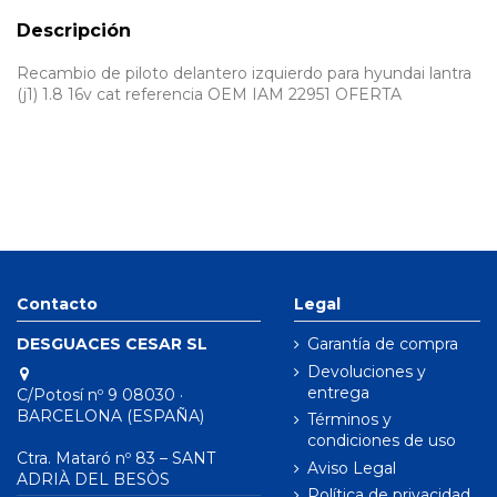
Descripción
Recambio de piloto delantero izquierdo para hyundai lantra
(j1) 1.8 16v cat referencia OEM IAM 22951 OFERTA
Contacto
Legal
DESGUACES CESAR SL
Garantía de compra
Devoluciones y
entrega
C/Potosí nº 9 08030 ·
BARCELONA (ESPAÑA)
Términos y
condiciones de uso
Ctra. Mataró nº 83 – SANT
Aviso Legal
ADRIÀ DEL BESÒS
Política de privacidad