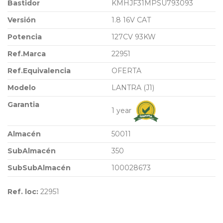
Bastidor
KMHJF31MPSU793093
Versión
1.8 16V CAT
Potencia
127CV 93KW
Ref.Marca
22951
Ref.Equivalencia
OFERTA
Modelo
LANTRA (J1)
Garantia
1 year
Almacén
50011
SubAlmacén
350
SubSubAlmacén
100028673
Ref. loc:
22951