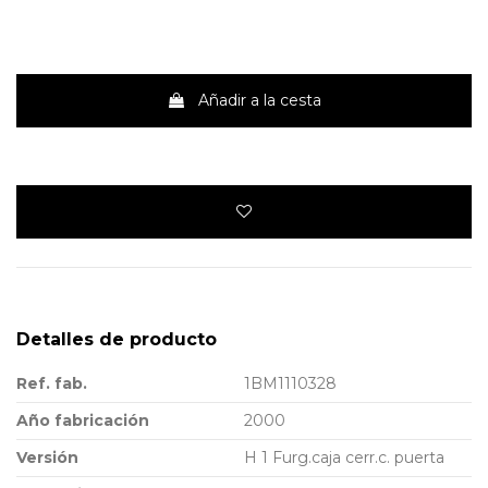
Añadir a la cesta
Detalles de producto
Ref. fab.
1BM1110328
Año fabricación
2000
Versión
H 1 Furg.caja cerr.c. puerta