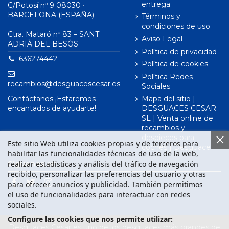
entrega
C/Potosí nº 9 08030 ·
BARCELONA (ESPAÑA)
Términos y
condiciones de uso
Ctra. Mataró nº 83 – SANT
Aviso Legal
ADRIÀ DEL BESÒS
Política de privacidad
636274442
Política de cookies
Política Redes
recambios@desguacescesar.es
Sociales
Contáctanos ¡Estaremos
Mapa del sitio |
encantados de ayudarte!
DESGUACES CESAR
SL | Venta online de
recambios y
despieces para
Este sitio Web utiliza cookies propias y de terceros para
coches | Desguace
habilitar las funcionalidades técnicas de uso de la web,
realizar estadísticas y análisis del tráfico de navegación
Síguenos en
recibido, personalizar las preferencias del usuario y otras
para ofrecer anuncios y publicidad. También permitimos
el uso de funcionalidades para interactuar con redes
sociales.
Configure las cookies que nos permite utilizar:
Desguaces César es uno de los desguaces más grandes de