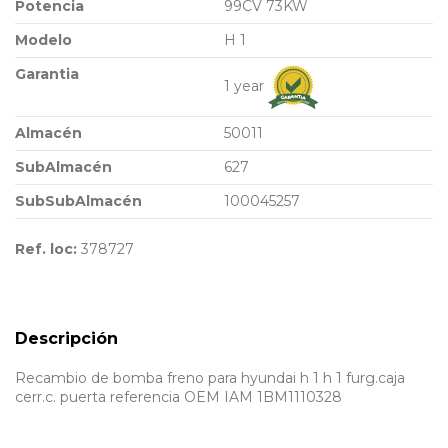
Potencia
99CV 73KW
Modelo
H 1
Garantia
1 year
Almacén
50011
SubAlmacén
627
SubSubAlmacén
100045257
Ref. loc:
378727
Descripción
Recambio de bomba freno para hyundai h 1 h 1 furg.caja
cerr.c. puerta referencia OEM IAM 1BM1110328