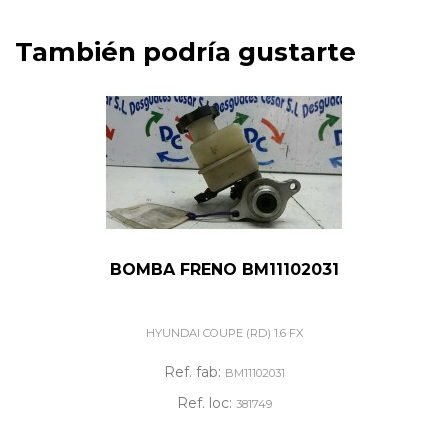
También podría gustarte
BOMBA FRENO BM11102031
HYUNDAI COUPE (RD) 1.6 FX
Ref. fab:
BM11102031
Ref. loc:
381749