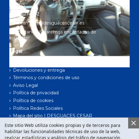
BESÒS
636274442
recambios@desguacescesar.es
Contáctanos ¡Estaremos encantados de
ayudarte!
Legal
Garantía de compra
Devoluciones y entrega
Términos y condiciones de uso
Aviso Legal
Política de privacidad
Política de cookies
Política Redes Sociales
Mapa del sitio | DESGUACES CESAR
SL | Venta online de recambios y
Este sitio Web utiliza cookies propias y de terceros para
despieces para coches | Desguace
habilitar las funcionalidades técnicas de uso de la web,
realizar estadísticas y análisis del tráfico de navegación
Síguenos en