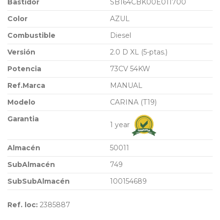
Bastidor
SB164CBK00E011700
Color
AZUL
Combustible
Diesel
Versión
2.0 D XL (5-ptas.)
Potencia
73CV 54KW
Ref.Marca
MANUAL
Modelo
CARINA (T19)
Garantia
1 year
Almacén
50011
SubAlmacén
749
SubSubAlmacén
100154689
Ref. loc:
2385887