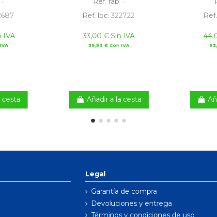
:
Ref. fab:
-
-
2687
Ref. loc:
322722
Ref.
n IVA
33,00 € Sin IVA
44,
 IVA
39,93 € Con IVA
53
a cesta
Añadir a la cesta
Añ
Legal
Garantía de compra
Devoluciones y entrega
Términos y condiciones de uso