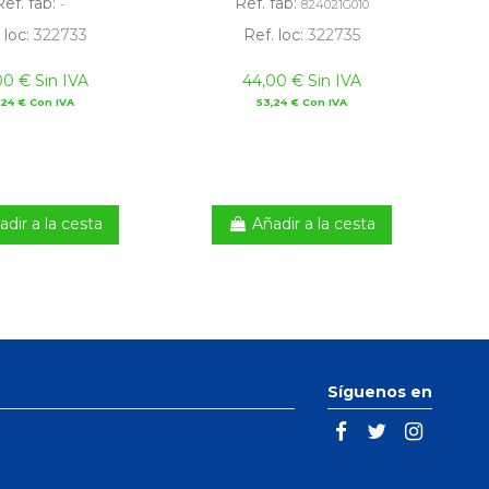
Ref. fab:
Ref. fab:
-
824021G010
 loc:
322733
Ref. loc:
322735
00 € Sin IVA
44,00 € Sin IVA
,24 € Con IVA
53,24 € Con IVA
adir a la cesta
Añadir a la cesta
Síguenos en