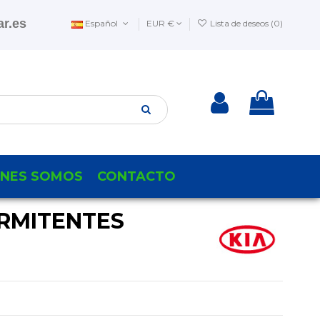
r.es
Español
EUR €
Lista de deseos (
0
)
ENES SOMOS
CONTACTO
RMITENTES