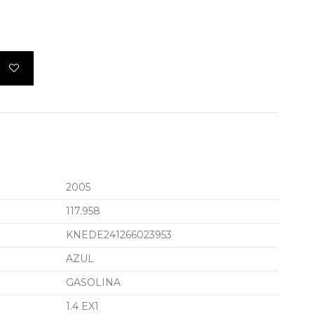
2005
117.958
KNEDE241266023953
AZUL
GASOLINA
1.4 EX1