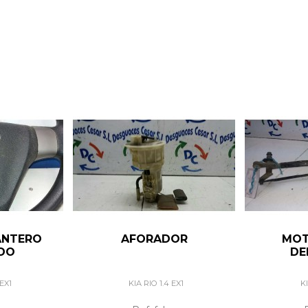
ANTERO
AFORADOR
MOT
RDO
DE
 EX1
KIA RIO 1.4 EX1
KI