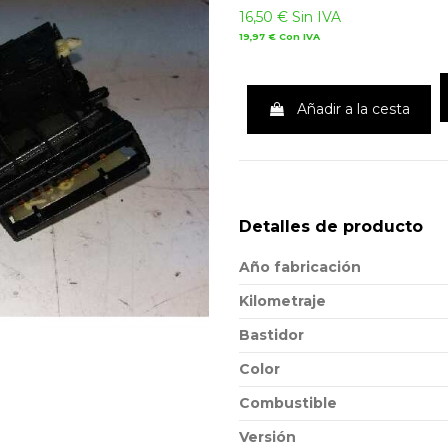
16,50 €
Sin IVA
19,97 €
Con IVA
Añadir a la cesta
Detalles de producto
Año fabricación
Kilometraje
Bastidor
Color
Combustible
Versión