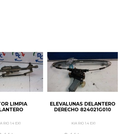
OR LIMPIA
ELEVALUNAS DELANTERO
LANTERO
DERECHO 824021G010
A RIO 1.4 EX1
KIA RIO 1.4 EX1