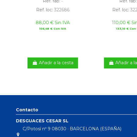
Ref. fab:
Ref. fab
-
Ref. loc:
322686
Ref. loc:
32
88,00 € Sin IVA
110,00 € Si
106,48 € Con IVA
133,10 € Con
Añadir a la cesta
Añadir a l
Contacto
DESGUACES CESAR SL
C/Potosí nº 9 08030 · BARCELONA (ESPAÑA)