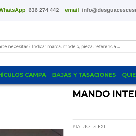
WhatsApp
636 274 442
email
info@desguacescesa
HÍCULOS CAMPA
BAJAS Y TASACIONES
QUI
MANDO INTE
KIA RIO 1.4 EX1