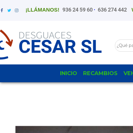
936 24 59 60
·
636 274 442
¡LLÁMANOS!
INICIO
RECAMBIOS
VE