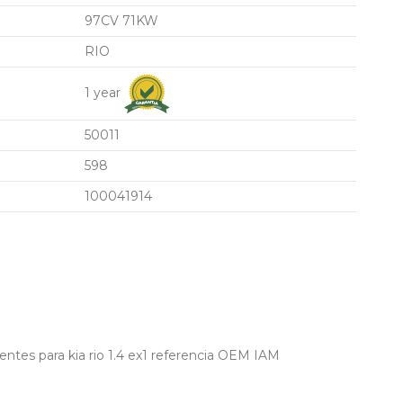
97CV 71KW
RIO
1 year
50011
598
100041914
tes para kia rio 1.4 ex1 referencia OEM IAM