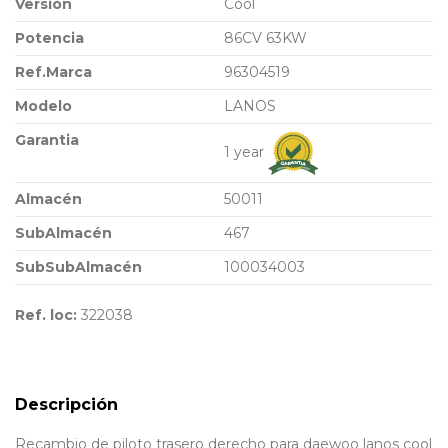
Versión
Cool
Potencia
86CV 63KW
Ref.Marca
96304519
Modelo
LANOS
Garantia
1 year
Almacén
50011
SubAlmacén
467
SubSubAlmacén
100034003
Ref. loc:
322038
Descripción
Recambio de piloto trasero derecho para daewoo lanos cool