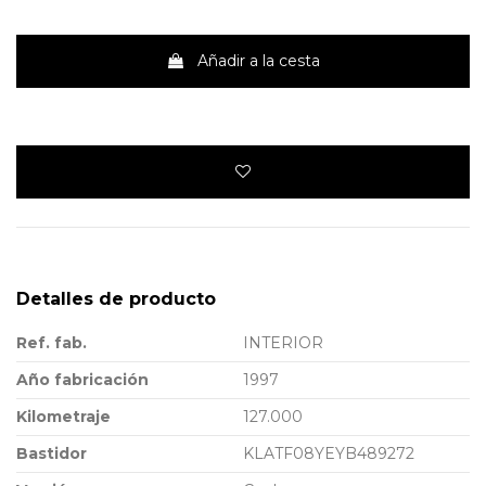
Añadir a la cesta
Detalles de producto
Ref. fab.
INTERIOR
Año fabricación
1997
Kilometraje
127.000
Bastidor
KLATF08YEYB489272