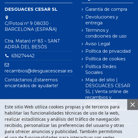
DESGUACES CESAR SL
Garantía de compra
Devoluciones y
entrega
C/Potosí nº 9 08030 ·
BARCELONA (ESPAÑA)
Términos y
condiciones de uso
Ctra. Mataró nº 83 – SANT
Aviso Legal
ADRIÀ DEL BESÒS
Política de privacidad
636274442
Política de cookies
Política Redes
recambios@desguacescesar.es
Sociales
Contáctanos ¡Estaremos
Mapa del sitio |
encantados de ayudarte!
DESGUACES CESAR
SL | Venta online de
recambios y
despieces para
Este sitio Web utiliza cookies propias y de terceros para
coches | Desguace
habilitar las funcionalidades técnicas de uso de la web,
realizar estadísticas y análisis del tráfico de navegación
Síguenos en
recibido, personalizar las preferencias del usuario y otras
para ofrecer anuncios y publicidad. También permitimos
el uso de funcionalidades para interactuar con redes