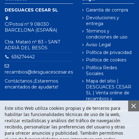
DESGUACES CESAR SL
Garantía de compra
Devoluciones y
entrega
C/Potosí nº 9 08030 ·
BARCELONA (ESPAÑA)
Términos y
condiciones de uso
Ctra. Mataró nº 83 – SANT
Aviso Legal
ADRIÀ DEL BESÒS
Política de privacidad
636274442
Política de cookies
Política Redes
recambios@desguacescesar.es
Sociales
Contáctanos ¡Estaremos
Mapa del sitio |
encantados de ayudarte!
DESGUACES CESAR
SL | Venta online de
recambios y
despieces para
Este sitio Web utiliza cookies propias y de terceros para
coches | Desguace
habilitar las funcionalidades técnicas de uso de la web,
realizar estadísticas y análisis del tráfico de navegación
Síguenos en
recibido, personalizar las preferencias del usuario y otras
para ofrecer anuncios y publicidad. También permitimos