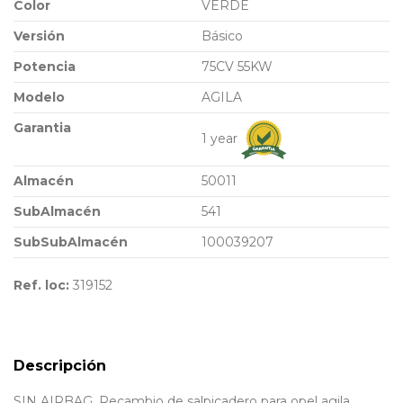
Color
VERDE
Versión
Básico
Potencia
75CV 55KW
Modelo
AGILA
Garantia
1 year
Almacén
50011
SubAlmacén
541
SubSubAlmacén
100039207
Ref. loc:
319152
Descripción
SIN AIRBAG. Recambio de salpicadero para opel agila