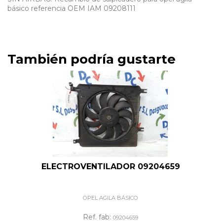
básico referencia OEM IAM 09208111
También podría gustarte
ELECTROVENTILADOR 09204659
OPEL AGILA BÁSICO
Ref. fab:
09204659