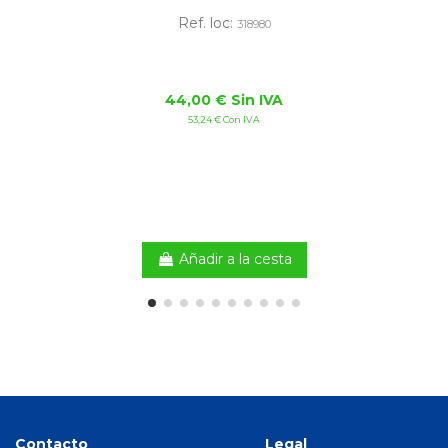
Ref. loc:
318980
44,00 € Sin IVA
53,24 € Con IVA
Añadir a la cesta
Contacto
Legal