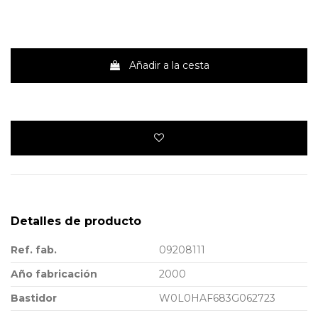
Añadir a la cesta
Detalles de producto
Ref. fab.
09208111
Año fabricación
2000
Bastidor
W0L0HAF683G062723