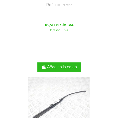
Ref. loc:
996727
16,50 € Sin IVA
19,97 € Con IVA
Añadir a la cesta