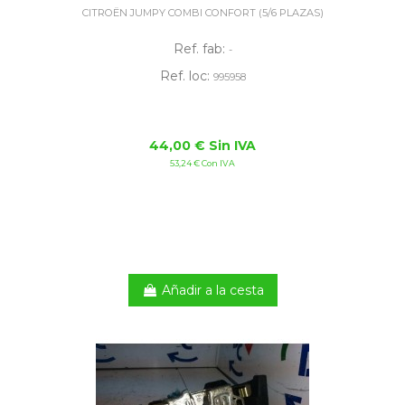
CITROËN JUMPY COMBI CONFORT (5/6 PLAZAS)
Ref. fab:
-
Ref. loc:
995958
44,00 € Sin IVA
53,24 € Con IVA
Añadir a la cesta