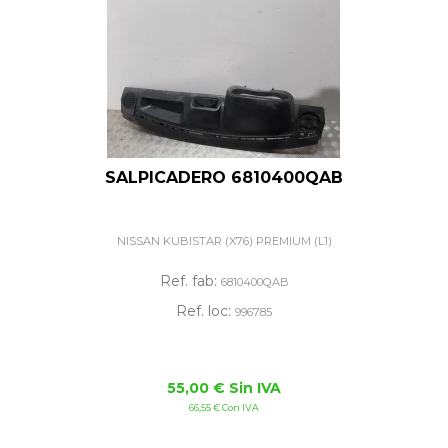
SALPICADERO 6810400QAB
NISSAN KUBISTAR (X76) PREMIUM (L1)
Ref. fab:
6810400QAB
Ref. loc:
996785
55,00 € Sin IVA
66,55 € Con IVA