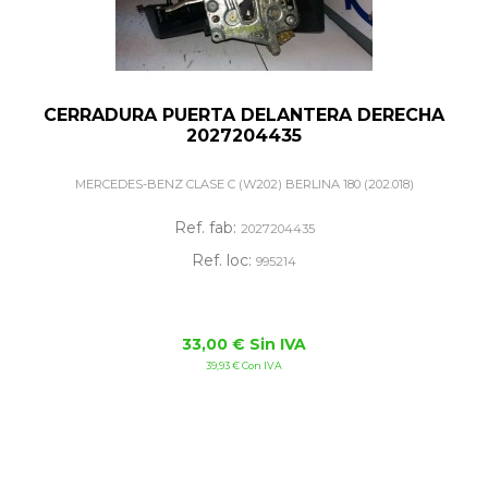
CERRADURA PUERTA DELANTERA DERECHA
2027204435
MERCEDES-BENZ CLASE C (W202) BERLINA 180 (202.018)
Ref. fab:
2027204435
Ref. loc:
995214
33,00 € Sin IVA
39,93 € Con IVA