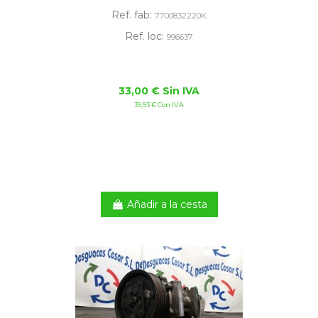
Ref. fab:
7700832220K
Ref. loc:
996637
33,00 € Sin IVA
39,93 € Con IVA
Añadir a la cesta