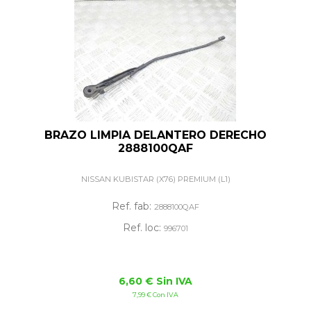
BRAZO LIMPIA DELANTERO DERECHO
2888100QAF
NISSAN KUBISTAR (X76) PREMIUM (L1)
Ref. fab:
2888100QAF
Ref. loc:
996701
6,60 € Sin IVA
7,99 € Con IVA