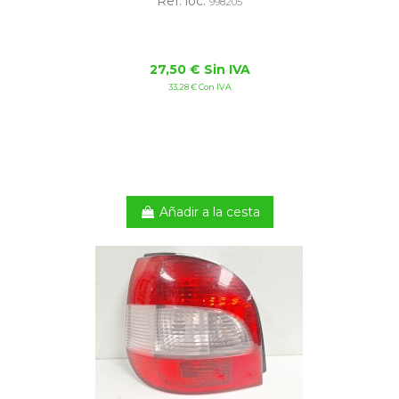
Ref. loc:
998205
27,50 € Sin IVA
33,28 € Con IVA
Añadir a la cesta