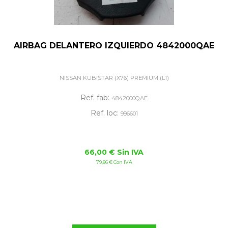
AIRBAG DELANTERO IZQUIERDO 4842000QAE
NISSAN KUBISTAR (X76) PREMIUM (L1)
Ref. fab:
4842000QAE
Ref. loc:
996601
66,00 € Sin IVA
79,86 € Con IVA