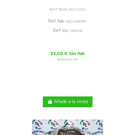
SEAT IBIZA (6L1) COOL
Ref. fab:
6Q1419501BF
Ref. loc:
992946
33,00 € Sin IVA
39,93 € Con IVA
Añadir a la cesta