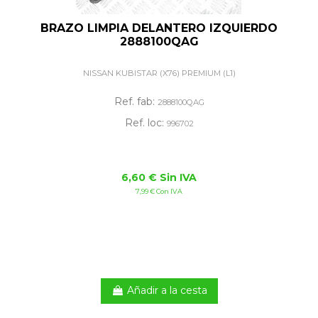
BRAZO LIMPIA DELANTERO IZQUIERDO
2888100QAG
NISSAN KUBISTAR (X76) PREMIUM (L1)
Ref. fab:
2888100QAG
Ref. loc:
996702
6,60 € Sin IVA
7,99 € Con IVA
Añadir a la cesta