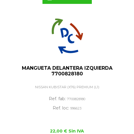
MANGUETA DELANTERA IZQUIERDA
7700828180
NISSAN KUBISTAR (X76) PREMIUM (L1)
Ref. fab:
7700828180
Ref. loc:
996623
22,00 € Sin IVA