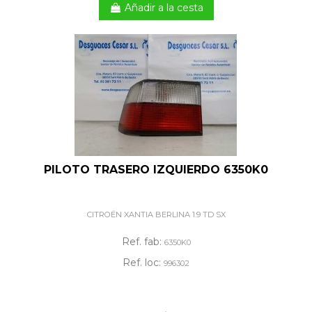
Añadir a la cesta
PILOTO TRASERO IZQUIERDO 6350K0
CITROËN XANTIA BERLINA 1.9 TD SX
Ref. fab:
6350K0
Ref. loc:
996302