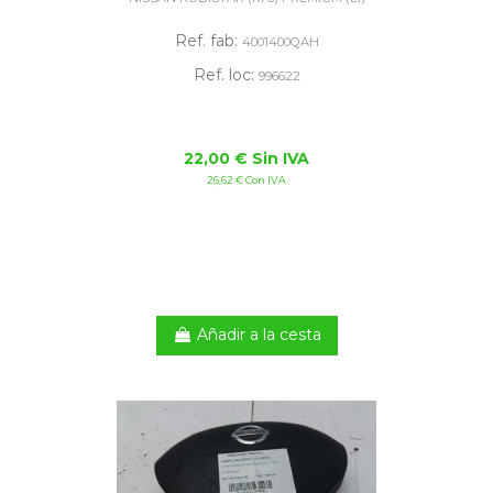
Ref. fab:
4001400QAH
Ref. loc:
996622
22,00 € Sin IVA
26,62 € Con IVA
Añadir a la cesta