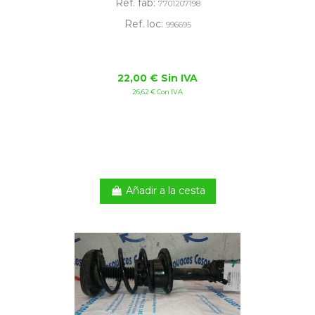
Ref. fab:
7701207198
Ref. loc:
996695
22,00 € Sin IVA
26,62 € Con IVA
Añadir a la cesta