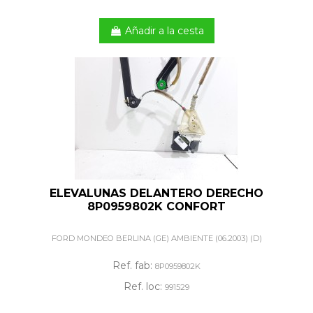
Añadir a la cesta
ELEVALUNAS DELANTERO DERECHO
8P0959802K CONFORT
FORD MONDEO BERLINA (GE) AMBIENTE (06.2003) (D)
Ref. fab:
8P0959802K
Ref. loc:
991529