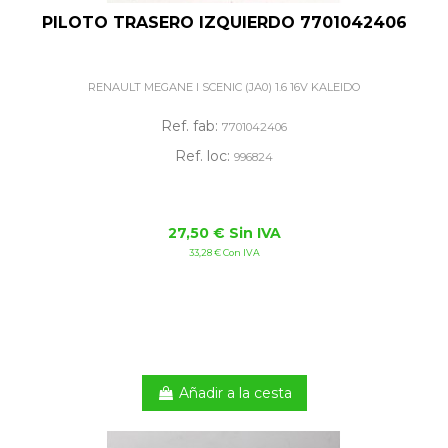
PILOTO TRASERO IZQUIERDO 7701042406
RENAULT MEGANE I SCENIC (JA0) 1.6 16V KALEIDO
Ref. fab:
7701042406
Ref. loc:
996824
27,50 € Sin IVA
33,28 € Con IVA
Añadir a la cesta