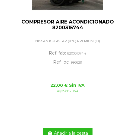
COMPRESOR AIRE ACONDICIONADO
8200315744
NISSAN KUBISTAR (X76) PREMIUM (L1)
Ref. fab:
8200315744
Ref. loc:
996629
22,00 € Sin IVA
26,62 € Con IVA
Añadir a la cesta