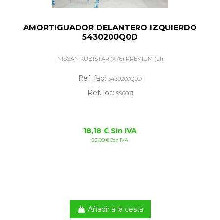
AMORTIGUADOR DELANTERO IZQUIERDO
5430200Q0D
NISSAN KUBISTAR (X76) PREMIUM (L1)
Ref. fab:
5430200Q0D
Ref. loc:
996681
18,18 € Sin IVA
22,00 € Con IVA
Añadir a la cesta