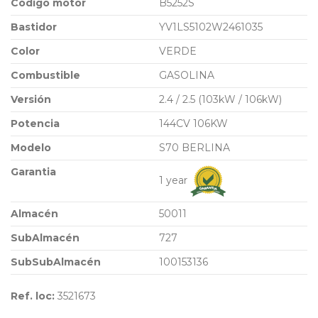
Código motor
B5252S
Bastidor
YV1LS5102W2461035
Color
VERDE
Combustible
GASOLINA
Versión
2.4 / 2.5 (103kW / 106kW)
Potencia
144CV 106KW
Modelo
S70 BERLINA
Garantia
1 year
Almacén
50011
SubAlmacén
727
SubSubAlmacén
100153136
Ref. loc:
3521673