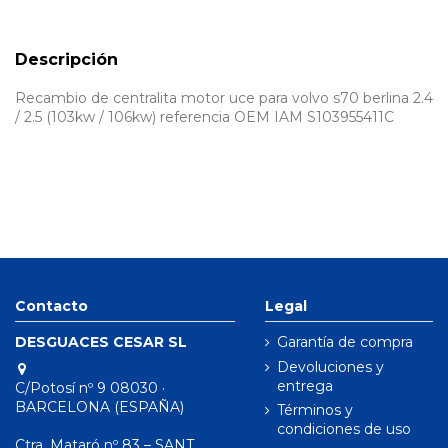
Descripción
Recambio de centralita motor uce para volvo s70 berlina 2.4
/ 2.5 (103kw / 106kw) referencia OEM IAM S103955411C
Contacto
Legal
DESGUACES CESAR SL
Garantía de compra
Devoluciones y
entrega
C/Potosí nº 9 08030 ·
BARCELONA (ESPAÑA)
Términos y
condiciones de uso
Ctra. Mataró nº 83 – SANT