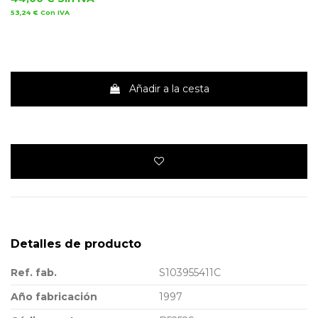
53,24 €
Con IVA
Añadir a la cesta
Detalles de producto
Ref. fab.
S103955411C
Año fabricación
1997