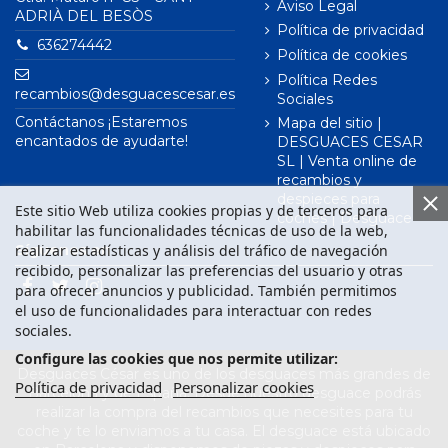
Aviso Legal
ADRIÀ DEL BESÒS
Política de privacidad
636274442
Política de cookies
Política Redes
recambios@desguacescesar.es
Sociales
Contáctanos ¡Estaremos
Mapa del sitio |
encantados de ayudarte!
DESGUACES CESAR
SL | Venta online de
recambios y
despieces para
Este sitio Web utiliza cookies propias y de terceros para
coches | Desguace
habilitar las funcionalidades técnicas de uso de la web,
realizar estadísticas y análisis del tráfico de navegación
Síguenos en
recibido, personalizar las preferencias del usuario y otras
para ofrecer anuncios y publicidad. También permitimos
el uso de funcionalidades para interactuar con redes
sociales.
Configure las cookies que nos permite utilizar:
Desguaces César es uno de los desguaces más grandes de
Política de privacidad
Personalizar cookies
Barcelona y de España. Desde nuestro desguace podrás
realizar la compra del recambios que necesites para tu
coche y te lo enviamos a tu casa. El desguace está ubicado