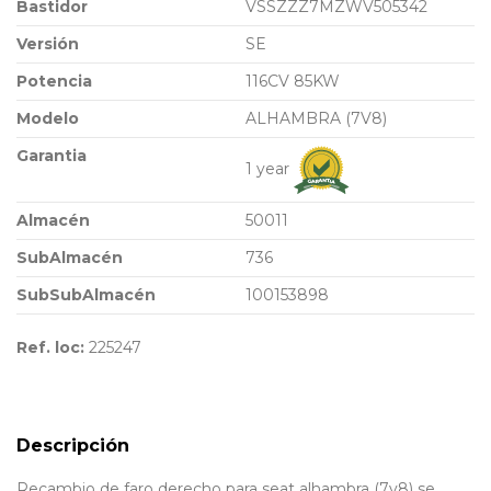
Bastidor
VSSZZZ7MZWV505342
Versión
SE
Potencia
116CV 85KW
Modelo
ALHAMBRA (7V8)
Garantia
1 year
Almacén
50011
SubAlmacén
736
SubSubAlmacén
100153898
Ref. loc:
225247
Descripción
Recambio de faro derecho para seat alhambra (7v8) se