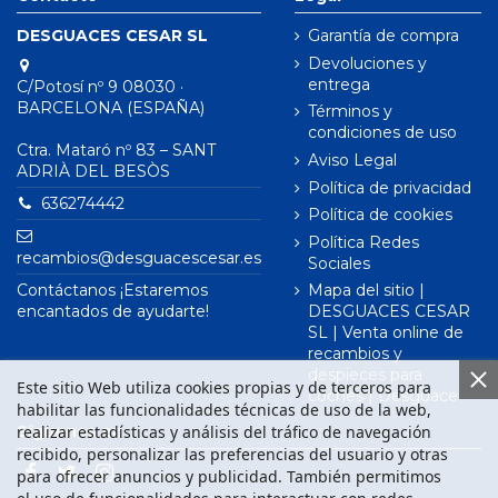
DESGUACES CESAR SL
Garantía de compra
Devoluciones y
entrega
C/Potosí nº 9 08030 ·
BARCELONA (ESPAÑA)
Términos y
condiciones de uso
Ctra. Mataró nº 83 – SANT
Aviso Legal
ADRIÀ DEL BESÒS
Política de privacidad
636274442
Política de cookies
Política Redes
recambios@desguacescesar.es
Sociales
Contáctanos ¡Estaremos
Mapa del sitio |
encantados de ayudarte!
DESGUACES CESAR
SL | Venta online de
recambios y
despieces para
Este sitio Web utiliza cookies propias y de terceros para
coches | Desguace
habilitar las funcionalidades técnicas de uso de la web,
realizar estadísticas y análisis del tráfico de navegación
Síguenos en
recibido, personalizar las preferencias del usuario y otras
para ofrecer anuncios y publicidad. También permitimos