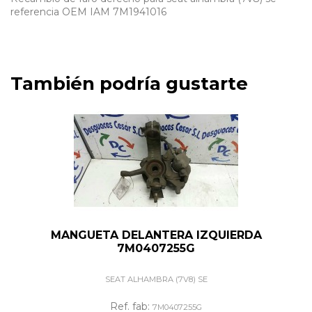
referencia OEM IAM 7M1941016
También podría gustarte
MANGUETA DELANTERA IZQUIERDA
7M0407255G
SEAT ALHAMBRA (7V8) SE
Ref. fab:
7M0407255G