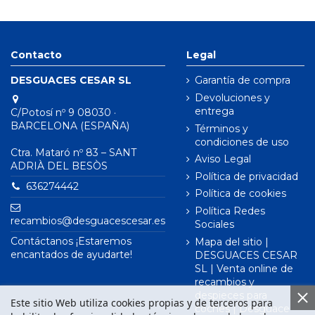
Contacto
Legal
DESGUACES CESAR SL
Garantía de compra
Devoluciones y
entrega
C/Potosí nº 9 08030 ·
BARCELONA (ESPAÑA)
Términos y
condiciones de uso
Ctra. Mataró nº 83 – SANT
Aviso Legal
ADRIÀ DEL BESÒS
Política de privacidad
636274442
Política de cookies
Política Redes
recambios@desguacescesar.es
Sociales
Contáctanos ¡Estaremos
Mapa del sitio |
encantados de ayudarte!
DESGUACES CESAR
SL | Venta online de
recambios y
despieces para
Este sitio Web utiliza cookies propias y de terceros para
coches | Desguace