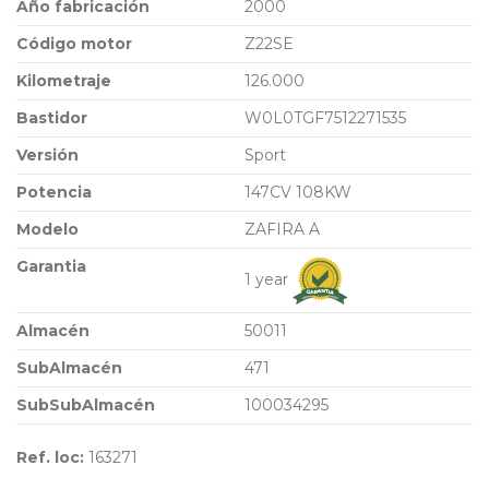
Año fabricación
2000
Código motor
Z22SE
Kilometraje
126.000
Bastidor
W0L0TGF7512271535
Versión
Sport
Potencia
147CV 108KW
Modelo
ZAFIRA A
Garantia
1 year
Almacén
50011
SubAlmacén
471
SubSubAlmacén
100034295
Ref. loc:
163271