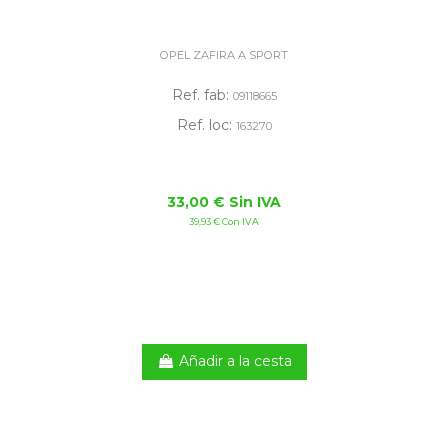
OPEL ZAFIRA A SPORT
Ref. fab:
09118665
Ref. loc:
163270
33,00 € Sin IVA
39,93 € Con IVA
Añadir a la cesta