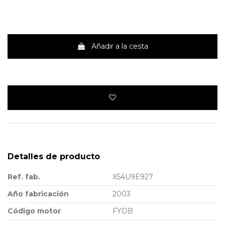
Añadir a la cesta
Detalles de producto
Ref. fab.
X54U9E927
Año fabricación
2003
Código motor
FYDB