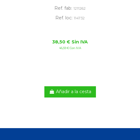
Ref. fab:
1211262
Ref. loc:
114732
38,50 € Sin IVA
46,59 € Con IVA
Añadir a la cesta