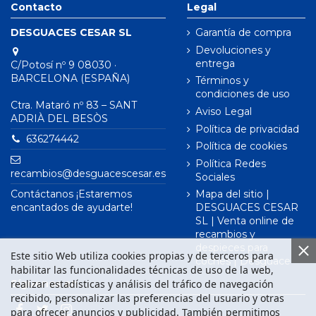
Contacto
Legal
DESGUACES CESAR SL
Garantía de compra
Devoluciones y
entrega
C/Potosí nº 9 08030 ·
BARCELONA (ESPAÑA)
Términos y
condiciones de uso
Ctra. Mataró nº 83 – SANT
Aviso Legal
ADRIÀ DEL BESÒS
Política de privacidad
636274442
Política de cookies
Política Redes
recambios@desguacescesar.es
Sociales
Contáctanos ¡Estaremos
Mapa del sitio |
encantados de ayudarte!
DESGUACES CESAR
SL | Venta online de
recambios y
despieces para
Este sitio Web utiliza cookies propias y de terceros para
coches | Desguace
habilitar las funcionalidades técnicas de uso de la web,
realizar estadísticas y análisis del tráfico de navegación
Síguenos en
recibido, personalizar las preferencias del usuario y otras
para ofrecer anuncios y publicidad. También permitimos