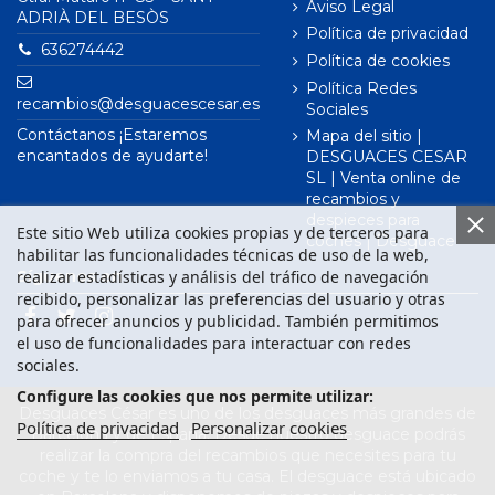
Aviso Legal
ADRIÀ DEL BESÒS
Política de privacidad
636274442
Política de cookies
Política Redes
recambios@desguacescesar.es
Sociales
Contáctanos ¡Estaremos
Mapa del sitio |
encantados de ayudarte!
DESGUACES CESAR
SL | Venta online de
recambios y
despieces para
Este sitio Web utiliza cookies propias y de terceros para
coches | Desguace
habilitar las funcionalidades técnicas de uso de la web,
realizar estadísticas y análisis del tráfico de navegación
Síguenos en
recibido, personalizar las preferencias del usuario y otras
para ofrecer anuncios y publicidad. También permitimos
el uso de funcionalidades para interactuar con redes
sociales.
Configure las cookies que nos permite utilizar:
Desguaces César es uno de los desguaces más grandes de
Política de privacidad
Personalizar cookies
Barcelona y de España. Desde nuestro desguace podrás
realizar la compra del recambios que necesites para tu
coche y te lo enviamos a tu casa. El desguace está ubicado