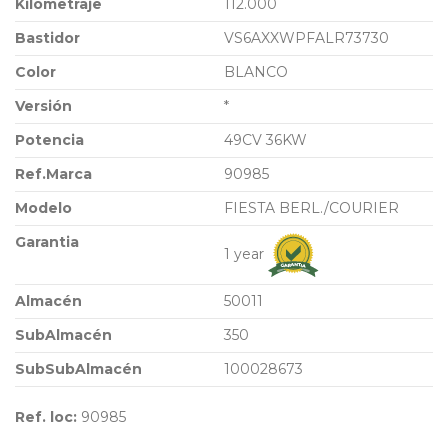
Kilometraje
112.000
Bastidor
VS6AXXWPFALR73730
Color
BLANCO
Versión
*
Potencia
49CV 36KW
Ref.Marca
90985
Modelo
FIESTA BERL./COURIER
Garantia
1 year
Almacén
50011
SubAlmacén
350
SubSubAlmacén
100028673
Ref. loc:
90985