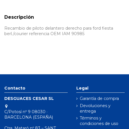
Descripción
Recambio de piloto delantero derecho para ford fiesta
berl./courier referencia OEM IAM 90985
Contacto
Legal
DESGUACES CESAR SL
Garantía de compra
Devoluciones y
entrega
C/Potosí nº 9 08030 ·
BARCELONA (ESPAÑA)
Términos y
condiciones de uso
Ctra. Mataró nº 83 – SANT