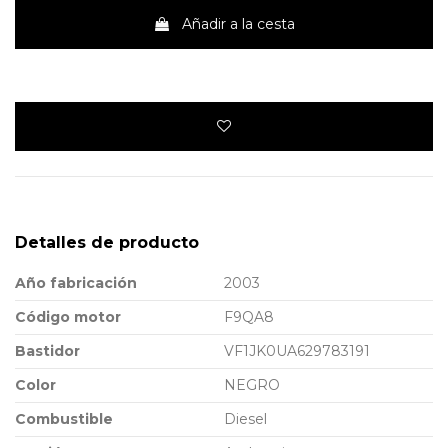
Añadir a la cesta
Detalles de producto
Año fabricación
2003
Código motor
F9QA8
Bastidor
VF1JK0UA629783191
Color
NEGRO
Combustible
Diesel