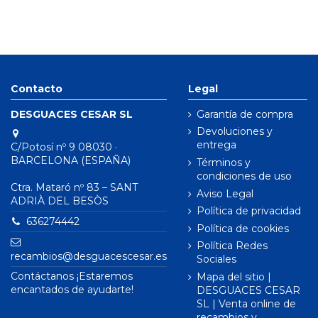
Contacto
Legal
DESGUACES CESAR SL
Garantía de compra
Devoluciones y
entrega
C/Potosí nº 9 08030 ·
BARCELONA (ESPAÑA)
Términos y
condiciones de uso
Ctra. Mataró nº 83 – SANT
Aviso Legal
ADRIÀ DEL BESÒS
Política de privacidad
636274442
Política de cookies
Política Redes
recambios@desguacescesar.es
Sociales
Contáctanos ¡Estaremos
Mapa del sitio |
encantados de ayudarte!
DESGUACES CESAR
SL | Venta online de
recambios y