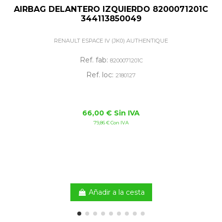
AIRBAG DELANTERO IZQUIERDO 8200071201C
344113850049
RENAULT ESPACE IV (JK0) AUTHENTIQUE
Ref. fab:
8200071201C
Ref. loc:
2180127
66,00 € Sin IVA
79,86 € Con IVA
Añadir a la cesta