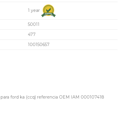
1 year
50011
477
100150657
para ford ka (ccq) referencia OEM IAM 000107418