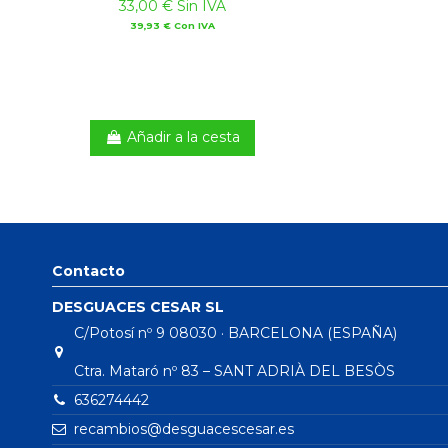
33,00 € Sin IVA
39,93 € Con IVA
Añadir a la cesta
Contacto
DESGUACES CESAR SL
C/Potosí nº 9 08030 · BARCELONA (ESPAÑA)
Ctra. Mataró nº 83 – SANT ADRIÀ DEL BESÒS
636274442
recambios@desguacescesar.es