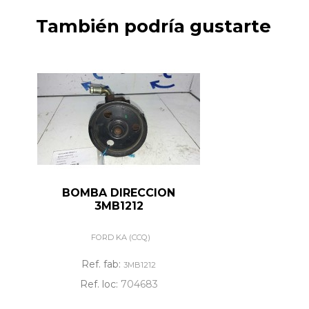
También podría gustarte
BOMBA DIRECCION
3MB1212
FORD KA (CCQ)
Ref. fab:
3MB1212
Ref. loc:
704683