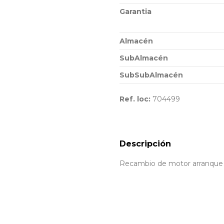
Garantia
Almacén
SubAlmacén
SubSubAlmacén
Ref. loc:
704499
Descripción
Recambio de motor arranque 