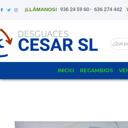
936 24 59 60
·
636 274 442
¡LLÁMANOS!
INICIO
RECAMBIOS
VE