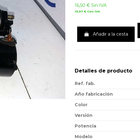
16,50 €
Sin IVA
19,97 €
Con IVA
Añadir a la cesta
Detalles de producto
Ref. fab.
Año fabricación
Color
Versión
Potencia
Modelo