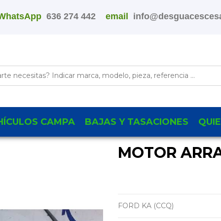
WhatsApp
636 274 442
email
info@desguacescesa
HÍCULOS CAMPA
BAJAS Y TASACIONES
QUI
MOTOR ARRA
FORD KA (CCQ)