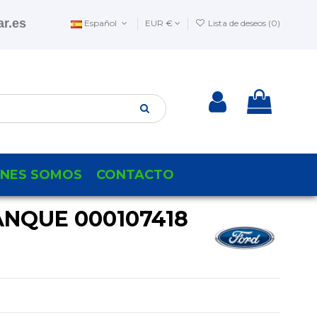
r.es
Español
EUR €
Lista de deseos (
0
)
ENES SOMOS
CONTACTO
NQUE 000107418