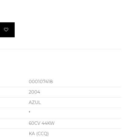
000107418
2004
AZUL
*
60CV 44KW
KA (CCQ)