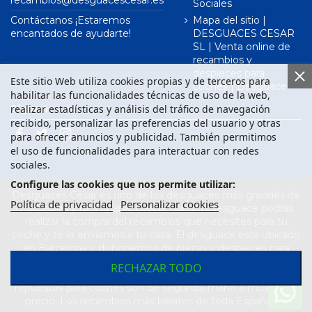
recambios@desguacescesar.es
Sociales
Contáctanos ¡Estaremos
Mapa del sitio |
encantados de ayudarte!
DESGUACES CESAR
SL | Venta online de
recambios y
despieces para
Este sitio Web utiliza cookies propias y de terceros para
coches | Desguace
habilitar las funcionalidades técnicas de uso de la web,
realizar estadísticas y análisis del tráfico de navegación
Síguenos en
recibido, personalizar las preferencias del usuario y otras
para ofrecer anuncios y publicidad. También permitimos
el uso de funcionalidades para interactuar con redes
sociales.
Configure las cookies que nos permite utilizar:
Desguaces César es uno de los desguaces más grandes de
Política de privacidad
Personalizar cookies
Barcelona y de España. Desde nuestro desguace podrás
realizar la compra del recambios que necesites para tu
coche y te lo enviamos a tu casa. El desguace está ubicado
en Barcelona y disponemos de piezas y despieces para
todas las marcas de vehículos. Compra el recambio que
RECHAZAR TODO
necesitas para tu coche en nuestro desguace. Los
repuestos para coches son de segunda mano a muy buen
precio. Los recambios más baratos de toda España los