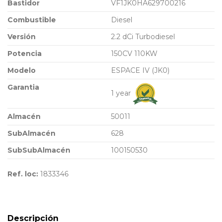
Bastidor
VF1JK0HA629700216
Combustible
Diesel
Versión
2.2 dCi Turbodiesel
Potencia
150CV 110KW
Modelo
ESPACE IV (JK0)
Garantia
1 year
Almacén
50011
SubAlmacén
628
SubSubAlmacén
100150530
Ref. loc:
1833346
Descripción