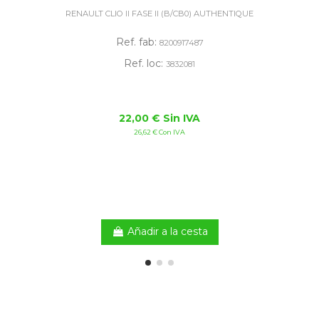
RENAULT CLIO II FASE II (B/CB0) AUTHENTIQUE
Ref. fab:
8200917487
Ref. loc:
3832081
22,00 € Sin IVA
26,62 € Con IVA
Añadir a la cesta