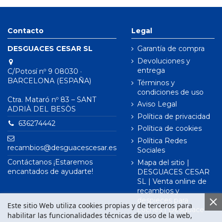
Contacto
Legal
DESGUACES CESAR SL
Garantía de compra
Devoluciones y
entrega
C/Potosí nº 9 08030 ·
BARCELONA (ESPAÑA)
Términos y
condiciones de uso
Ctra. Mataró nº 83 – SANT
Aviso Legal
ADRIÀ DEL BESÒS
Política de privacidad
636274442
Política de cookies
Política Redes
recambios@desguacescesar.es
Sociales
Contáctanos ¡Estaremos
Mapa del sitio |
encantados de ayudarte!
DESGUACES CESAR
SL | Venta online de
recambios y
despieces para
Este sitio Web utiliza cookies propias y de terceros para
coches | Desguace
habilitar las funcionalidades técnicas de uso de la web,