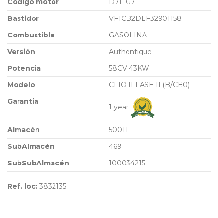
Código motor
D7F G7
Bastidor
VF1CB2DEF32901158
Combustible
GASOLINA
Versión
Authentique
Potencia
58CV 43KW
Modelo
CLIO II FASE II (B/CB0)
Garantia
1 year
Almacén
50011
SubAlmacén
469
SubSubAlmacén
100034215
Ref. loc:
3832135