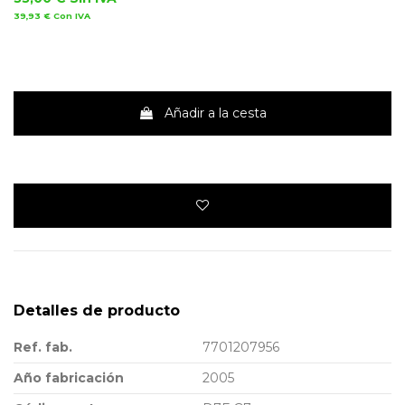
39,93 €
Con IVA
Añadir a la cesta
Detalles de producto
Ref. fab.
7701207956
Año fabricación
2005