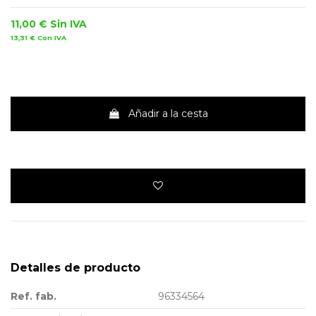
11,00 €
Sin IVA
13,31 €
Con IVA
Añadir a la cesta
Detalles de producto
Ref. fab.
96334564