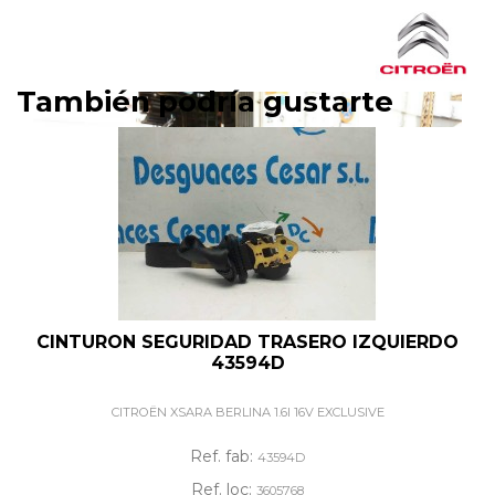
También podría gustarte
CINTURON SEGURIDAD TRASERO IZQUIERDO
43594D
CITROËN XSARA BERLINA 1.6I 16V EXCLUSIVE
Ref. fab:
43594D
Ref. loc:
3605768