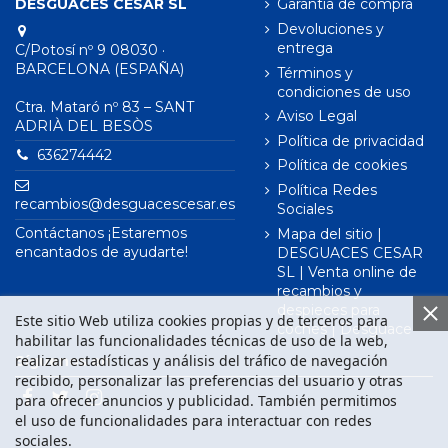
DESGUACES CESAR SL
Garantía de compra
Devoluciones y
entrega
C/Potosí nº 9 08030 ·
BARCELONA (ESPAÑA)
Términos y
condiciones de uso
Ctra. Mataró nº 83 – SANT
Aviso Legal
ADRIÀ DEL BESÒS
Política de privacidad
636274442
Política de cookies
Política Redes
recambios@desguacescesar.es
Sociales
Contáctanos ¡Estaremos
Mapa del sitio |
encantados de ayudarte!
DESGUACES CESAR
SL | Venta online de
recambios y
despieces para
Este sitio Web utiliza cookies propias y de terceros para
coches | Desguace
habilitar las funcionalidades técnicas de uso de la web,
realizar estadísticas y análisis del tráfico de navegación
Síguenos en
recibido, personalizar las preferencias del usuario y otras
para ofrecer anuncios y publicidad. También permitimos
el uso de funcionalidades para interactuar con redes
sociales.