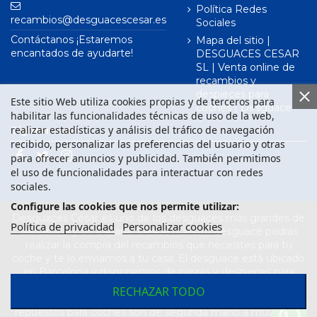
Política Redes
recambios@desguacescesar.es
Sociales
Contáctanos ¡Estaremos
Mapa del sitio |
encantados de ayudarte!
DESGUACES CESAR
SL | Venta online de
recambios y
despieces para
Este sitio Web utiliza cookies propias y de terceros para
coches | Desguace
habilitar las funcionalidades técnicas de uso de la web,
realizar estadísticas y análisis del tráfico de navegación
Síguenos en
recibido, personalizar las preferencias del usuario y otras
para ofrecer anuncios y publicidad. También permitimos
el uso de funcionalidades para interactuar con redes
sociales.
Configure las cookies que nos permite utilizar:
Desguaces César es uno de los desguaces más grandes de
Política de privacidad
Personalizar cookies
Barcelona y de España. Desde nuestro desguace podrás
realizar la compra del recambios que necesites para tu
coche y te lo enviamos a tu casa. El desguace está ubicado
en Barcelona y disponemos de piezas y despieces para
todas las marcas de vehículos. Compra el recambio que
RECHAZAR TODO
necesitas para tu coche en nuestro desguace. Los
repuestos para coches son de segunda mano a muy buen