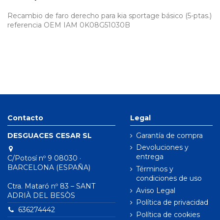
Recambio de faro derecho para kia sportage básico (5-ptas.)
referencia OEM IAM 0K08G51030B
Contacto
Legal
DESGUACES CESAR SL
Garantía de compra
Devoluciones y
entrega
C/Potosí nº 9 08030 ·
BARCELONA (ESPAÑA)
Términos y
condiciones de uso
Ctra. Mataró nº 83 – SANT
Aviso Legal
ADRIÀ DEL BESÒS
Política de privacidad
636274442
Política de cookies