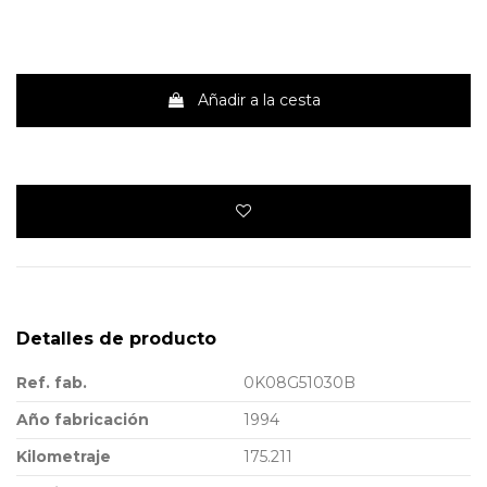
Añadir a la cesta
Detalles de producto
Ref. fab.
0K08G51030B
Año fabricación
1994
Kilometraje
175.211